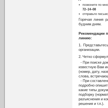
позвоните по м
72–14–08
отправьте пись
Горячая линия р
будним дням.
Рекомендации п
линию:
1. Представьтес
организации.
2. Четко сформул
- При поиске до
известную Вам и
(номер, дату, на
слова, встречающ
- При составлен
подробно опишит
какие типы доку
подборку (норма
разъяснения и к
решения и т.п.).