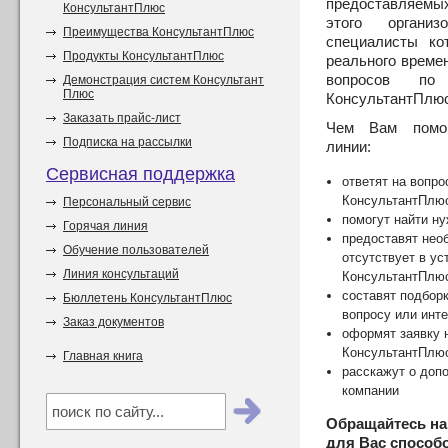
предоставляем
КонсультантПлюс
этого органи
Преимущества КонсультантПлюс
специалисты ко
Продукты КонсультантПлюс
реального време
вопросов по
Демонстрация систем Консультант
Плюс
КонсультантПлюс
Заказать прайс-лист
Чем Вам помог
Подписка на рассылки
линии:
Сервисная поддержка
ответят на вопро
КонсультантПлю
Персональный сервис
помогут найти н
Горячая линия
предоставят нео
Обучение пользователей
отсутствует в у
Линия консультаций
КонсультантПлю
составят подбор
Бюллетень КонсультантПлюс
вопросу или инт
Заказ документов
оформят заявку 
КонсультантПлю
Главная книга
расскажут о доп
компании
Обращайтесь н
для Вас способ