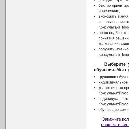
быстро ориентиро
изменениях;
экономить время
использования в
КонсультантПлю
легко подбирать
принятия решени
толковании зако
получить именно
КонсультантПлю
Выберите 
обучения. Мы п
групповое обучен
индивидуальное 
коллективные пр
КонсульнатПлюс
индивидуальные 
КонсульнатПлюс
обучающие семин
Закажите ко
новшеств сис