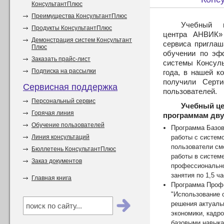
КонсультантПлюс
Преимущества КонсультантПлюс
Учебный ц
Продукты КонсультантПлюс
центра АНВИК»
Демонстрация систем Консультант
сервиса приглаш
Плюс
обучении по эф
Заказать прайс-лист
системы Консул
Подписка на рассылки
года, в нашей к
получили Серт
Сервисная поддержка
пользователей.
Персональный сервис
Учебный це
Горячая линия
программам дву
Обучение пользователей
Программа Базов
Линия консультаций
работы с систем
пользователи см
Бюллетень КонсультантПлюс
работы в систем
Заказ документов
профессионально
занятия по 1,5 ча
Главная книга
Программа Проф
"Использование 
решения актуаль
экономики, кадр
базовыми навыка