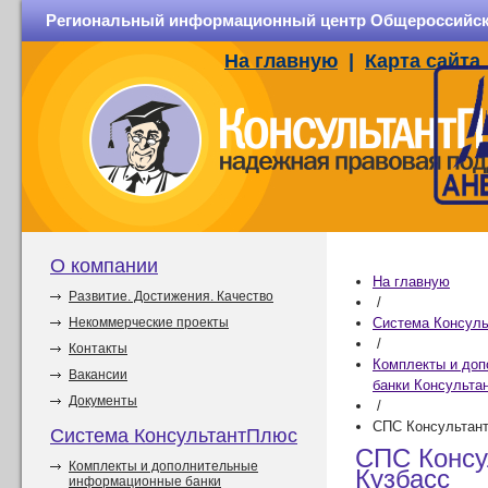
Региональный информационный центр Общероссийско
На главную
|
Карта сайта
О компании
На главную
Развитие. Достижения. Качество
/
Некоммерческие проекты
Система Консул
/
Контакты
Комплекты и до
Вакансии
банки Консульта
Документы
/
СПС Консультан
Система КонсультантПлюс
СПС Консу
Комплекты и дополнительные
Кузбасс
информационные банки