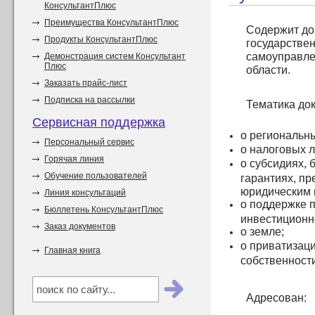
КонсультантПлюс
Преимущества КонсультантПлюс
Содержит до
Продукты КонсультантПлюс
государствен
самоуправле
Демонстрация систем Консультант
Плюс
области.
Заказать прайс-лист
Подписка на рассылки
Тематика до
Сервисная поддержка
о региональны
Персональный сервис
о налоговых л
Горячая линия
о субсидиях, 
Обучение пользователей
гарантиях, п
юридическим 
Линия консультаций
о поддержке 
Бюллетень КонсультантПлюс
инвестиционн
Заказ документов
о земле;
о приватизац
Главная книга
собственности
Адресован: