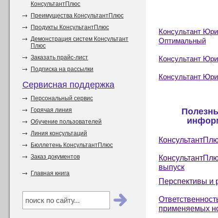
КонсультантПлюс
Преимущества КонсультантПлюс
Продукты КонсультантПлюс
Консультант Юри
Демонстрация систем Консультант
Оптимальный
Плюс
Заказать прайс-лист
Консультант Юри
Подписка на рассылки
Консультант Юри
Сервисная поддержка
Персональный сервис
Горячая линия
Полезн
инфор
Обучение пользователей
Линия консультаций
КонсультантПлю
Бюллетень КонсультантПлюс
Заказ документов
КонсультантПлю
выпуск
Главная книга
Перспективы и 
Ответственност
применяемых н