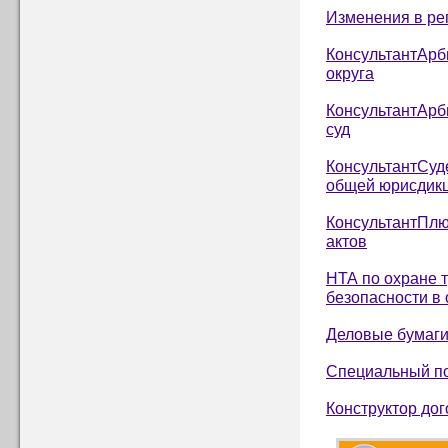
Изменения в ре
КонсультантАрб
округа
КонсультантАрб
суд
КонсультантСуд
общей юрисдик
КонсультантПлю
актов
НТА по охране 
безопасности в
Деловые бумаг
Специальный по
Конструктор до